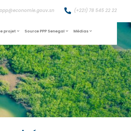
appp@economie.gouv.sn
(+221) 78 545 22 22
de projet
Source PPP Senegal
Médias