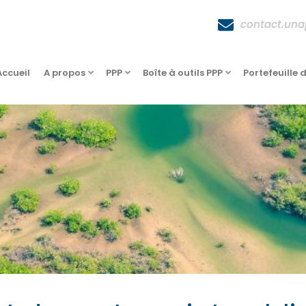
contact.un
Accueil
A propos
PPP
Boîte à outils PPP
Portefeuille 