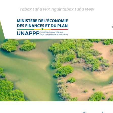
Aller
au
Tabax suñu PPP, nguir tabax suñu reew
contenu
principal