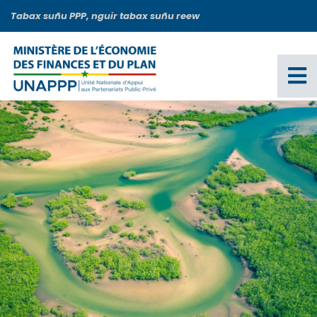
Aller
Tabax suñu PPP, nguir tabax suñu reew
au
contenu
principal