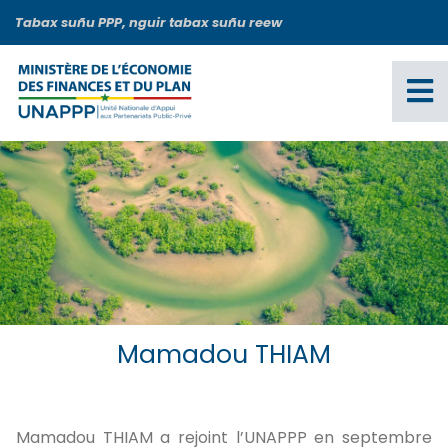
Aller
Tabax suñu PPP, nguir tabax suñu reew
au
contenu
principal
Mamadou THIAM
Mamadou THIAM a rejoint l’UNAPPP en septembre