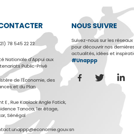
CONTACTER
NOUS SUIVRE
Suivez-nous sur les réseaux
21) 78 545 22 22
pour découvrir nos dernière
actualités, idées et inspirat
té Nationale d'Appui aux
#Unappp
tenariats Public-Privé
istère de l'Économie, des
ances et du Plan
nt E , Rue Kaolack Angle Fatick,
idence Tanoca, 1er étage,
ar, Sénégal
ntact.unappp@economie.gouv.sn