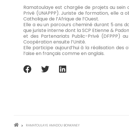
Ramatoulaye est chargée de projets au sein de
Privé (UNAPPP). Juriste de formation, elle a ob
Catholique de l’Afrique de l’Ouest.
Elle a eu un parcours cheminé durant 5 ans da
que juriste interne dont la SCP Etienne & Pado
et des Partenariats Public-Privé (DFPPP) au
Coopération ensuite l’Unité.
Elle participe aujourd’hui à la réalisation des o
l’aise en français comme en anglais.
facebook
twitter
linkedin
FIL
RAMATOULAYE AMADOU BONKANEY