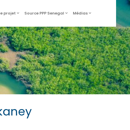
de projet
Source PPP Senegal
Médias
kaney