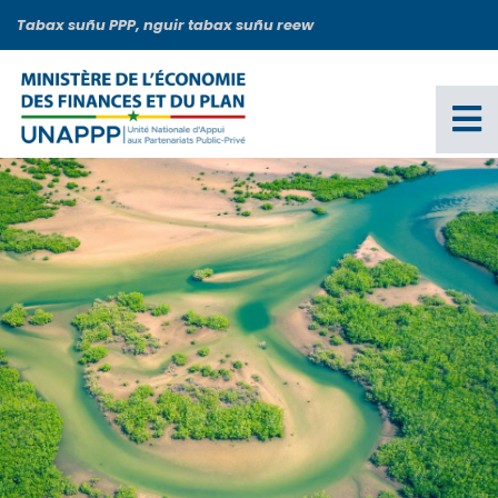
Aller
Tabax suñu PPP, nguir tabax suñu reew
au
contenu
principal