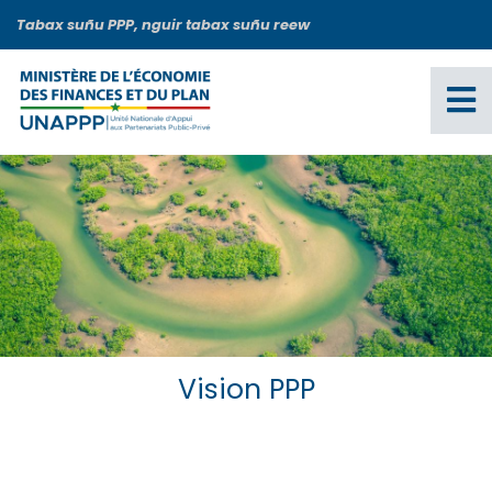
Aller
Tabax suñu PPP, nguir tabax suñu reew
au
contenu
principal
Vision PPP