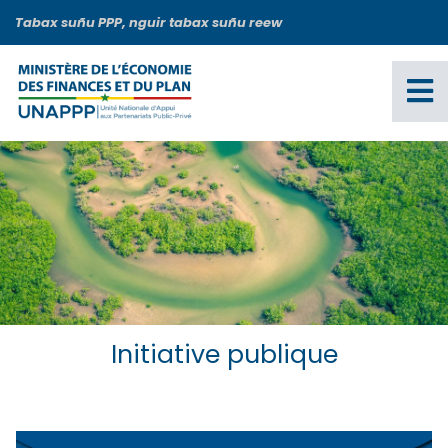
Aller
Tabax suñu PPP, nguir tabax suñu reew
au
contenu
principal
Initiative publique