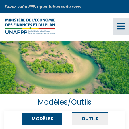
Aller
Tabax suñu PPP, nguir tabax suñu reew
au
contenu
principal
Modèles/Outils
MODÈLES
OUTILS