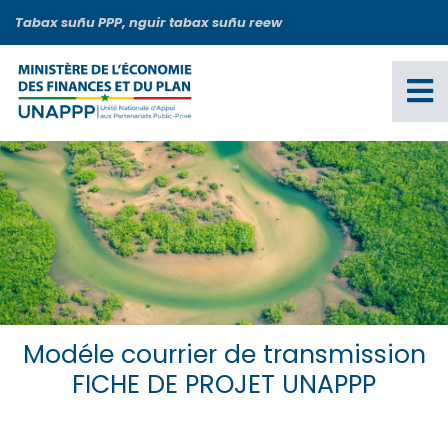
Aller
Tabax suñu PPP, nguir tabax suñu reew
au
contenu
principal
Modéle courrier de transmission
FICHE DE PROJET UNAPPP