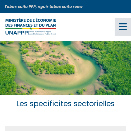
Aller
Tabax suñu PPP, nguir tabax suñu reew
au
contenu
principal
Les specificites sectorielles