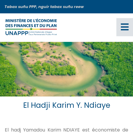
Aller
Tabax suñu PPP, nguir tabax suñu reew
au
contenu
principal
El Hadji Karim Y. Ndiaye
El hadj Yamadou Karim NDIAYE est économiste de